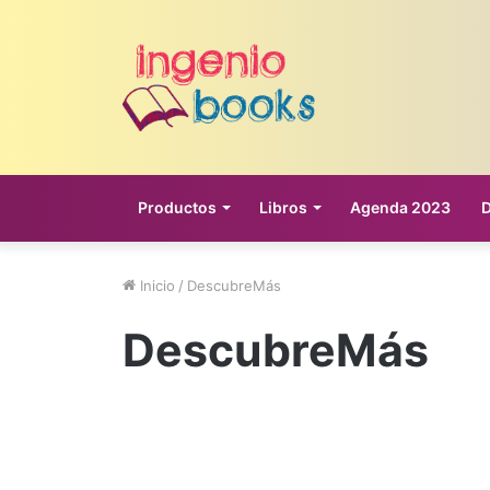
Productos
Libros
Agenda 2023
Inicio
/
DescubreMás
DescubreMás
Descargas
Moon+ Reader: Descubre