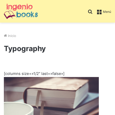
Buscar
Menú
por
Inicio
Typography
[columns size=»1/2″ last=»false»]