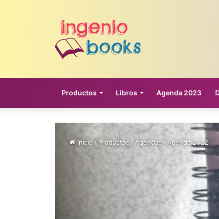
Productos
Libros
Agenda 2023
Inicio
/
Productos
/
Agendas
/
Agenda 2022