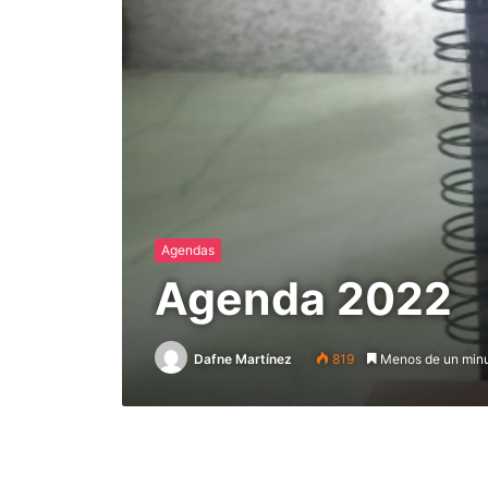
Agendas
Agenda 2022
Dafne Martínez
819
Menos de un min